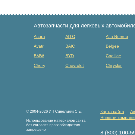
Автозапчасти для легковых автомобил
Acura
AITO
Alfa Romeo
Avatr
BAIC
Belgee
BMW
BYD
Cadillac
Chery
Chevrolet
Chrysler
Dacia
Daewoo
Datsun
Dongfeng
Evolute
Exeed
Fiat
Ford
Foton
GAZ
Geely
Genesis
Карта сайта
Ав
© 2004-2026 ИП Синельник С.Е.
Great Wall
Haima
Haval
Новости компани
Использование материалов сайта
Hongqi
Hummer
Hyundai
без согласия правообладателя
запрещено
8 (800) 100-5
Isuzu
Iveco
JAC