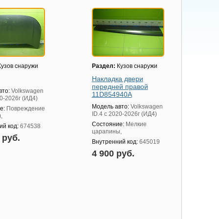
узов снаружи
Раздел:
Кузов снаружи
Накладка двери
передней правой
вто:
Volkswagen
11D854940A
20-2026г (ИД4)
Модель авто:
Volkswagen
е:
Повреждение
ID.4 с 2020-2026г (ИД4)
,
Состояние:
Мелкие
ий код:
674538
царапины,
0 руб.
Внутренний код:
645019
4 900 руб.