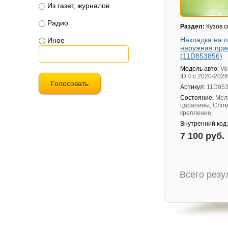
Из газет, журналов
Радио
Раздел:
Кузов 
Накладка на 
Иное
наружная пра
(11D853856)
Модель авто:
Vo
ID.4 с 2020-2026
Голосовать
Артикул:
11D85
Состояние:
Мел
царапины; Сло
крепление,
Внутренний код
7 100 руб.
Всего рез