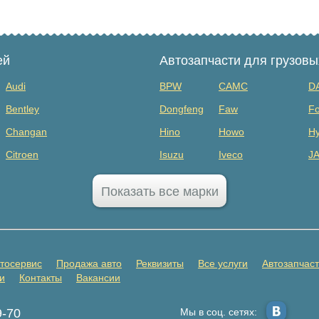
ей
Автозапчасти для грузов
Audi
BPW
CAMC
D
Bentley
Dongfeng
Faw
Fo
Changan
Hino
Howo
Hy
Citroen
Isuzu
Iveco
J
Dodge
MAZ
Mercedes Benz
Mi
Показать все марки
FAW
Sany
Scania
S
GAC
SHANQI
Sitrak
Vo
GMC
ГАЗ
ЗИЛ
К
тосервис
Продажа авто
Реквизиты
Все услуги
Автозапчас
Honda
Прицепы
и
Контакты
Вакансии
Infiniti
9-70
Мы в соц. сетях:
Jaecoo