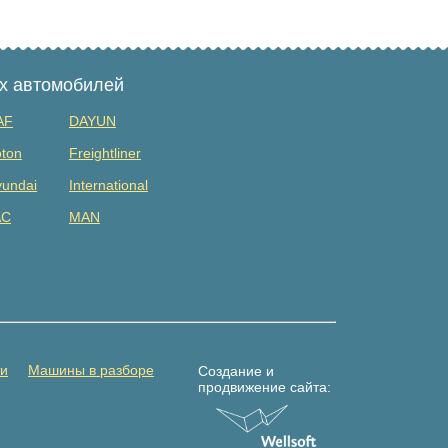
ых автомобилей
AF
DAYUN
ton
Freightliner
undai
International
AC
MAN
tsubishi
Renault
DAC
Shacman (shaanxi)
lvo
Yuejin
амаз
Погрузчик
ти
Машины в разборе
Создание и
продвижение сайта: