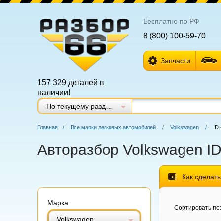
Бесплатно по РФ
8 (800) 100-59-70
Запчасти
157 329 деталей в
наличии!
По текущему разделу
Главная
/
Все марки легковых автомобилей
/
Volkswagen
/
ID.
Авторазбор Volkswagen ID.
Как сделать
Марка:
Витринный вид
Табличный вид
Сортировать по:
Volkswagen