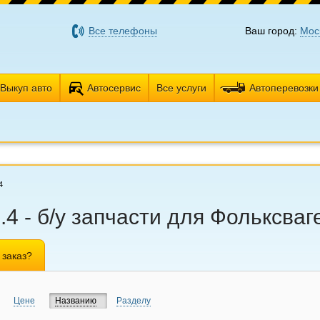
Все телефоны
Ваш город:
Мос
Выкуп авто
Автосервис
Все услуги
Автоперевозки
4
4 - б/у запчасти для Фольксваг
 заказ?
Цене
Названию
Разделу