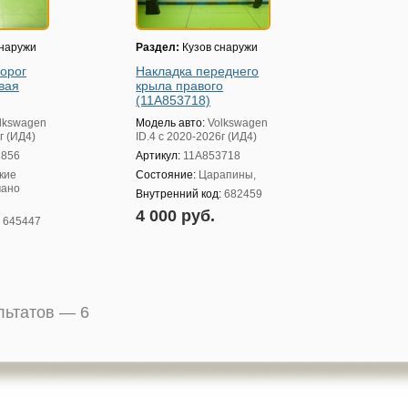
снаружи
Раздел:
Кузов снаружи
порог
Накладка переднего
вая
крыла правого
(11A853718)
lkswagen
Модель авто:
Volkswagen
г (ИД4)
ID.4 с 2020-2026г (ИД4)
3856
Артикул:
11A853718
кие
Состояние:
Царапины,
мано
Внутренний код:
682459
4 000 руб.
:
645447
ультатов —
6