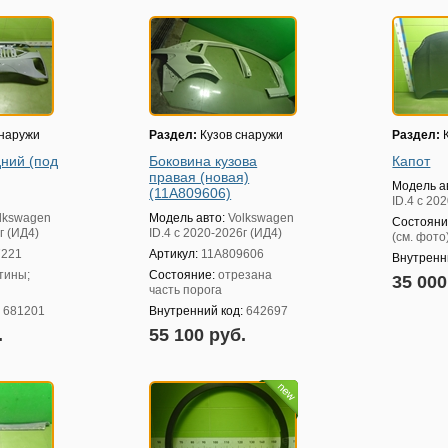
снаружи
Раздел:
Кузов снаружи
Раздел:
К
ний (под
Боковина кузова
Капот
правая (новая)
Модель а
(11A809606)
ID.4 с 20
lkswagen
Модель авто:
Volkswagen
Состояни
г (ИД4)
ID.4 с 2020-2026г (ИД4)
(см. фото)
7221
Артикул:
11A809606
Внутренн
тины;
Состояние:
отрезана
35 00
часть порога
:
681201
Внутренний код:
642697
.
55 100 руб.