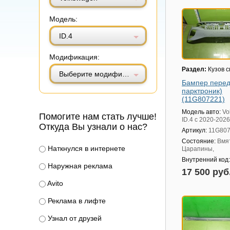
Модель:
ID.4
Модификация:
Раздел:
Кузов 
Выберите модификацию
Бампер перед
парктроник)
(11G807221)
Модель авто:
Vo
Помогите нам стать лучше!
ID.4 с 2020-2026
Откуда Вы узнали о нас?
Артикул:
11G80
Состояние:
Вмя
Наткнулся в интернете
Царапины,
Внутренний код
Наружная реклама
17 500 руб
Avito
Реклама в лифте
Узнал от друзей