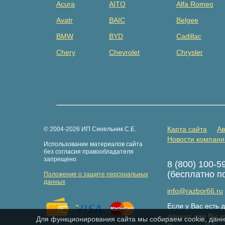
Acura
AITO
Alfa Romeo
Avatr
BAIC
Belgee
BMW
BYD
Cadillac
Chery
Chevrolet
Chrysler
Dacia
Daewoo
Datsun
Dongfeng
Evolute
Exeed
Fiat
Ford
Foton
GAZ
Geely
Genesis
Карта сайта
Ав
© 2004-2026 ИП Синельник С.Е.
Great Wall
Haima
Haval
Новости компани
Использование материалов сайта
Hongqi
Hummer
Hyundai
без согласия правообладателя
запрещено
8 (800) 100-5
Isuzu
Iveco
JAC
(бесплатно п
Положение о защите персональных
Jaguar
Jeep
Jetour
данных
info@razbor66.ru
Kaiyi
Kia
Knewstar
Если у Вас есть
LDV
Lexus
Lifan
данных или Вы хо
Для функционирования сайта мы собираем cookie, данн