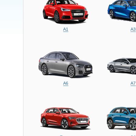
A1
A3
A6
A7