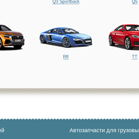
Q3 Sportback
Q5
R8
TT
ей
Автозапчасти для грузов