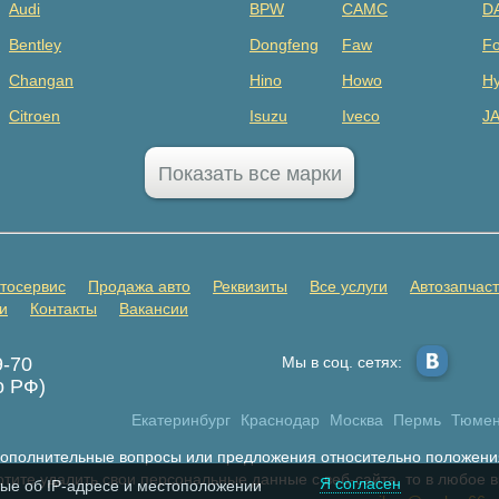
Audi
BPW
CAMC
D
Bentley
Dongfeng
Faw
Fo
Changan
Hino
Howo
Hy
Citroen
Isuzu
Iveco
J
Dodge
MAZ
Mercedes Benz
Mi
Показать все марки
FAW
Sany
Scania
S
GAC
SHANQI
Sitrak
Vo
GMC
ГАЗ
ЗИЛ
К
тосервис
Продажа авто
Реквизиты
Все услуги
Автозапчас
Honda
Прицепы
и
Контакты
Вакансии
Infiniti
9-70
Мы в соц. сетях:
Jaecoo
о РФ)
Jetta
Екатеринбург
Краснодар
Москва
Пермь
Тюме
Land Rover
 дополнительные вопросы или предложения относительно положени
Livan
тите удалить свои персональные данные с веб-сайта, то в любое 
Я согласен
ые об IP-адресе и местоположении