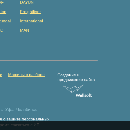
AF
DAYUN
ton
Freightliner
undai
International
AC
MAN
tsubishi
Renault
DAC
Shacman (shaanxi)
lvo
Yuejin
амаз
Погрузчик
ти
Машины в разборе
Создание и
продвижение сайта:
нь
Уфа
Челябинск
я о защите персональных
время связаться с ИП