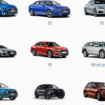
A4
A5
A8
Allroad g