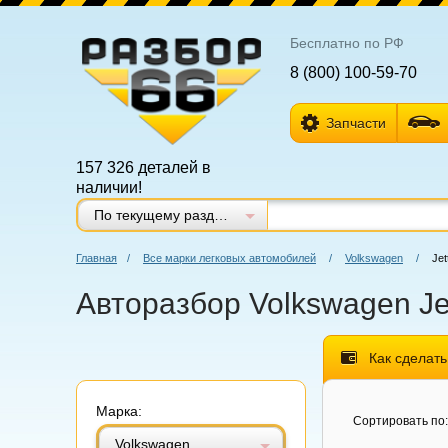
Бесплатно по РФ
8 (800) 100-59-70
Запчасти
157 326 деталей в
наличии!
По текущему разделу
Главная
/
Все марки легковых автомобилей
/
Volkswagen
/
Jet
Авторазбор Volkswagen Jet
Как сделать
Марка:
Витринный вид
Табличный вид
Сортировать по:
Volkswagen