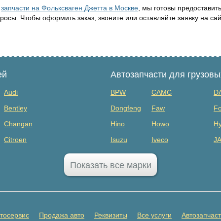
т
запчасти на Фольксваген Джетта в Москве
, мы готовы предоставить
осы. Чтобы оформить заказ, звоните или оставляйте заявку на сай
ей
Автозапчасти для грузов
Audi
BPW
CAMC
D
Bentley
Dongfeng
Faw
Fo
Changan
Hino
Howo
Hy
Citroen
Isuzu
Iveco
J
Dodge
MAZ
Mercedes Benz
Mi
Показать все марки
FAW
Sany
Scania
S
GAC
SHANQI
Sitrak
Vo
GMC
ГАЗ
ЗИЛ
К
тосервис
Продажа авто
Реквизиты
Все услуги
Автозапчас
Honda
Прицепы