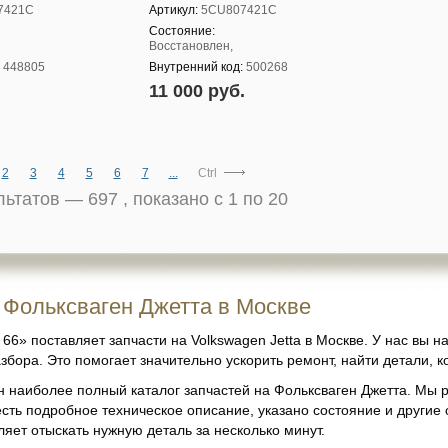
7421C
Артикул:
5CU807421C
Состояние:
Восстановлен,
:
448805
Внутренний код:
500268
11 000 руб.
2
3
4
5
6
7
...
Ctrl
ультатов —
697
, показано с 1 по 20
 Фольксваген Джетта в Москве
66» поставляет запчасти на Volkswagen Jetta в Москве. У нас вы н
збора. Это помогает значительно ускорить ремонт, найти детали, 
 наиболее полный каталог запчастей на Фольксваген Джетта. Мы 
есть подробное техническое описание, указано состояние и другие
яет отыскать нужную деталь за несколько минут.