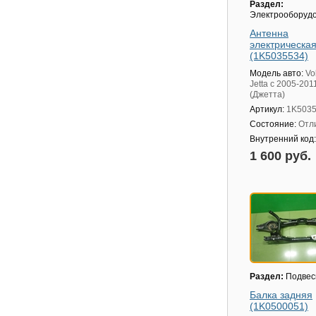
Раздел:
Электрооборуд
Антенна
электрическа
(1K5035534)
Модель авто:
Vo
Jetta с 2005-201
(Джетта)
Артикул:
1K503
Состояние:
Отл
Внутренний код
1 600 руб.
Раздел:
Подвес
Балка задняя
(1K0500051)