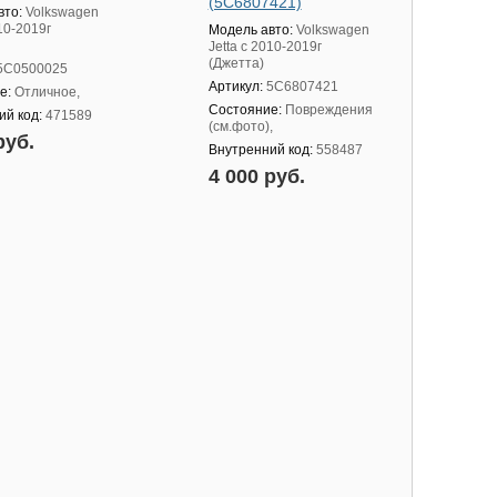
(5C6807421)
вто:
Volkswagen
010-2019г
Модель авто:
Volkswagen
Jetta с 2010-2019г
(Джетта)
5C0500025
Артикул:
5C6807421
е:
Отличное,
Состояние:
Повреждения
ий код:
471589
(см.фото),
руб.
Внутренний код:
558487
4 000 руб.