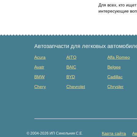
Для всех, кто ище
интересующие вопр
Автозапчасти для легковых автомобил
Acura
AITO
Alfa Romeo
Avatr
BAIC
Belgee
BMW
BYD
Cadillac
Chery
Chevrolet
Chrysler
Dacia
Daewoo
Datsun
Dongfeng
Evolute
Exeed
Fiat
Ford
Foton
GAZ
Geely
Genesis
Карта сайта
Ав
© 2004-2026 ИП Синельник С.Е.
Great Wall
Haima
Haval