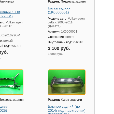
опливная
Раздел:
Подвеска задняя
Балка задняя
ливный (TDI)
(1K0500051)
1022GM)
Модель авто:
Volkswagen
вто:
Volkswagen
Jetta с 2005-2011г
005-2011г
(Джетта)
Артикул:
1K0500051
1K0201022GM
Состояние:
целая
е:
целый
Внутренний код:
256018
ий код:
256001
2 100 руб.
руб.
3 000 руб.
.
одвеска задняя
Раздел:
Кузов снаружи
адняя
Бампер задний (до
025)
2014г под парктроник)