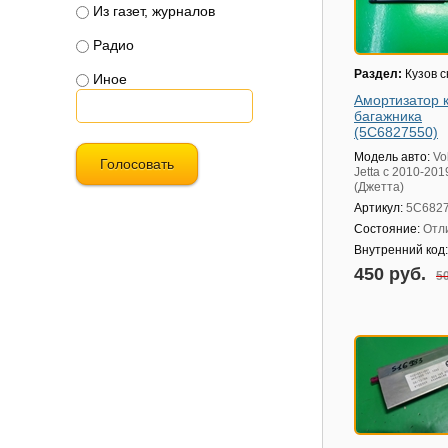
Из газет, журналов
Радио
Раздел:
Кузов 
Иное
Амортизатор 
багажника
(5C6827550)
Модель авто:
Vo
Голосовать
Jetta с 2010-201
(Джетта)
Артикул:
5C682
Состояние:
Отл
Внутренний код
450 руб.
50