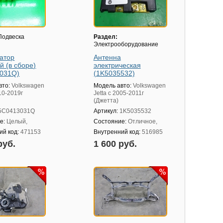
одвеска
Раздел:
я
Электрооборудование
атор
Антенна
й (в сборе)
электрическая
031Q)
(1K5035532)
вто:
Volkswagen
Модель авто:
Volkswagen
010-2019г
Jetta с 2005-2011г
(Джетта)
5C0413031Q
Артикул:
1K5035532
е:
Целый,
Состояние:
Отличное,
ий код:
471153
Внутренний код:
516985
руб.
1 600 руб.