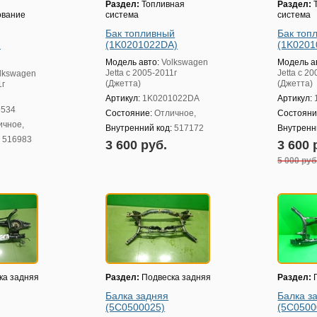
Раздел:
Топливная
Раздел:
Т
ование
система
система
Бак топливный
Бак топ
я
(1K0201022DA)
(1K020
Модель авто:
Volkswagen
Модель а
Jetta с 2005-2011г
Jetta с 2
lkswagen
(Джетта)
(Джетта)
1г
Артикул:
1K0201022DA
Артикул:
5534
Состояние:
Отличное,
Состояни
ичное,
Внутренний код:
517172
Внутренн
:
516983
3 600 руб.
3 600 
5 000 руб
ка задняя
Раздел:
Подвеска задняя
Раздел:
П
Балка задняя
Балка з
(5C0500025)
(5C0500