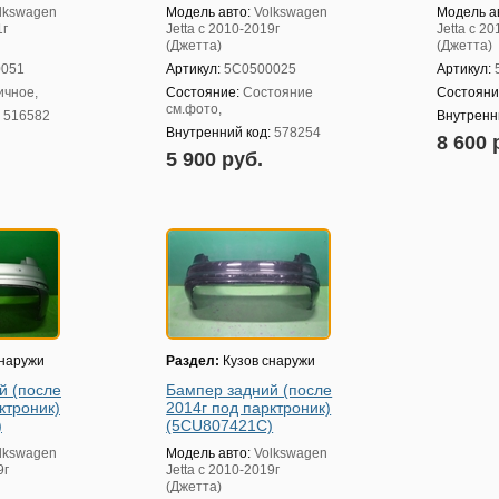
lkswagen
Модель авто:
Volkswagen
Модель а
1г
Jetta с 2010-2019г
Jetta с 2
(Джетта)
(Джетта)
0051
Артикул:
5C0500025
Артикул:
ичное,
Состояние:
Состояние
Состояни
см.фото,
:
516582
Внутренн
Внутренний код:
578254
8 600 
5 900 руб.
снаружи
Раздел:
Кузов снаружи
й (после
Бампер задний (после
ктроник)
2014г под парктроник)
)
(5CU807421C)
lkswagen
Модель авто:
Volkswagen
9г
Jetta с 2010-2019г
(Джетта)