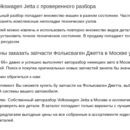
lkswagen Jetta с проверенного разбора
ный разбор попадает множество машин в разном состоянии. Часто
ранять комплексные неполадки технических узлов.
лей можно извлечь и использовать повторно множество видов дет
 установить точное техническое состояние. В продажу попадают т
 ресурсом.
ны заказать запчасти Фольксваген Джетта в Москве 
66» давно и успешно выполняет авторазбор немецких авто в Москв
й. Поиск и покупка оригинальных новых запчастей заняла бы зна
ин обратиться к нам:
тимент. Вы сможете купить бу запчасти на Фольксваген Джетта, вы
 системы вашего автомобиля.
тво. Собственный авторазбор Volkswagen Jetta в Москве и коллект
роверять все детали. В каталог попадают только варианты с лучш
Предлагаем выгодные цены на все собранные в ассортименте издел
еталей.