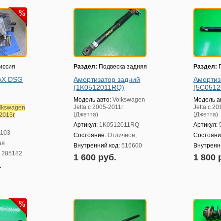
иссия
Раздел:
Подвеска задняя
Раздел:
П
AX DSG
Амортизатор задний
Амортиз
(1K0512011RQ)
(5C0512
Модель авто:
Volkswagen
Модель а
Jetta с 2005-2011г
Jetta с 2
lkswagen
(Джетта)
(Джетта)
-2015г
Артикул:
1K0512011RQ
Артикул:
103
Состояние:
Отличное,
Состояни
ая
Внутренний код:
516600
Внутренн
:
285182
1 600 руб.
1 800 
.