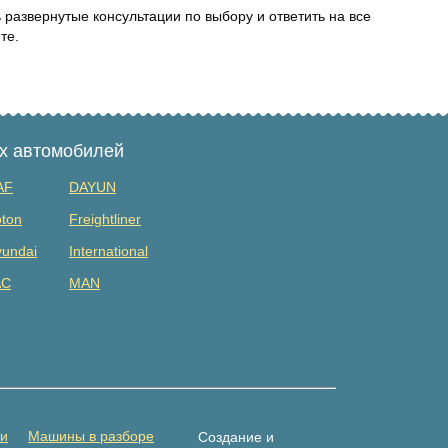
 развернутые консультации по выбору и ответить на все
те.
ых автомобилей
AF
DAYUN
ton
Freightliner
undai
International
AC
MAN
tsubishi
Renault
DAC
Shacman (shaanxi)
lvo
Yuejin
амаз
Погрузчик
ти
Машины в разборе
Создание и