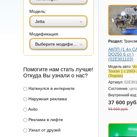
Модель:
Jetta
Модификация:
Раздел:
Трансм
Выберите модификацию
АКПП (1.4л C
DQ250 6 ст )
(02E301103)
Модель авто:
Vo
Помогите нам стать лучше!
Touran 1 с 2003
Откуда Вы узнали о нас?
(Тоуран)
Артикул:
02E301
Наткнулся в интернете
Состояние:
цел
Внутренний код
Наружная реклама
37 600 руб
Avito
55 000 руб.
Реклама в лифте
Узнал от друзей