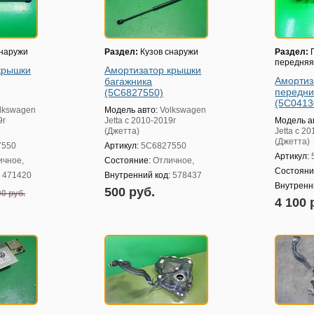
снаружи
Раздел:
Кузов снаружи
Раздел:
П
передня
крышки
Амортизатор крышки
Амортиз
багажника
передни
(5C6827550)
(5C0413
lkswagen
Модель авто:
Volkswagen
9г
Jetta с 2010-2019г
Модель а
(Джетта)
Jetta с 2
(Джетта)
7550
Артикул:
5C6827550
Артикул:
ичное,
Состояние:
Отличное,
Состояни
:
471420
Внутренний код:
578437
Внутренн
500 руб.
0 руб.
4 100 