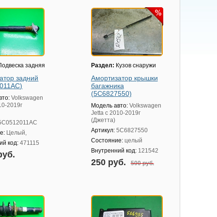
одвеска задняя
Раздел:
Кузов снаружи
атор задний
Амортизатор крышки
011AC)
багажника
(5C6827550)
вто:
Volkswagen
010-2019г
Модель авто:
Volkswagen
Jetta с 2010-2019г
(Джетта)
5C0512011AC
Артикул:
5C6827550
е:
Целый,
Состояние:
целый
ий код:
471115
Внутренний код:
121542
руб.
250 руб.
500 руб.