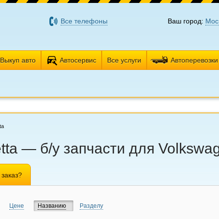
Все телефоны
Ваш город:
Мос
Выкуп авто
Автосервис
Все услуги
Автоперевозки
ta
ta — б/у запчасти для Volkswag
 заказ?
Цене
Названию
Разделу