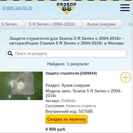
8 (800) 100-59-70
5 Series
5 R Series с 2004-2016г
Кузов снаружи
За
Защита глушителя для Scania 5 R Series с 2004-2016г -
авторазборка Скания 5 R Series с 2004-2016г в Москве
Найдено: 1 результат
Защита глушителя (2589844)
Раздел:
Кузов снаружи
Модель авто:
Scania 5 R Series с 2004-
2016г
Артикул:
2589844
Состояние:
Немного подмята
Внутренний код:
557585
Скидка за наличку
4 900 руб.