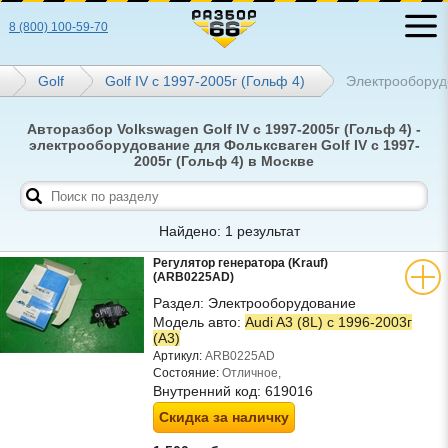
8 (800) 100-59-70
Golf
Golf IV с 1997-2005г (Гольф 4)
Электрооборуд
Авторазбор Volkswagen Golf IV с 1997-2005г (Гольф 4) -
электрооборудование для Фольксваген Golf IV с 1997-
2005г (Гольф 4) в Москве
Найдено: 1 результат
Регулятор генератора (Krauf)
(ARB0225AD)
Раздел:
Электрооборудование
Модель авто:
Audi A3 (8L) с 1996-2003г
(А3)
Артикул:
ARB0225AD
Состояние:
Отличное,
Внутренний код:
619016
Скидка за наличку