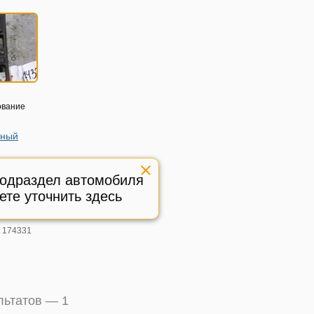
ование
нный
ania 4
подраздел автомобиля
05г
ете уточнить здесь
2
ый
:
174331
ультатов —
1