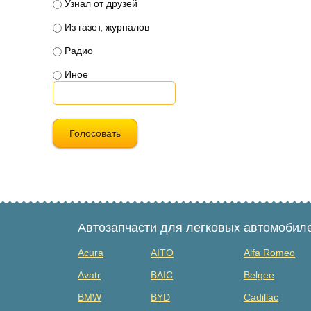
Узнал от друзей
Из газет, журналов
Радио
Иное
Голосовать
Автозапчасти для легковых автомобил
Acura
AITO
Alfa Romeo
Avatr
BAIC
Belgee
BMW
BYD
Cadillac