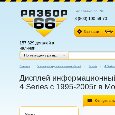
Бесплатно по РФ
8 (800) 100-59-70
Запчасти
157 329 деталей в
наличии!
По текущему разделу
Главная
/
Все марки грузовых автомобилей
/
Scania
/
4 Series
Дисплей информационный д
4 Series с 1995-2005г в М
Как сделать
Марка: