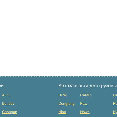
ей
Автозапчасти для грузов
Audi
BPW
CAMC
D
Bentley
Dongfeng
Faw
Fo
Changan
Hino
Howo
Hy