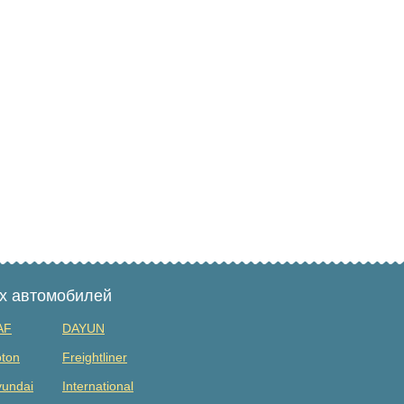
ых автомобилей
AF
DAYUN
ton
Freightliner
undai
International