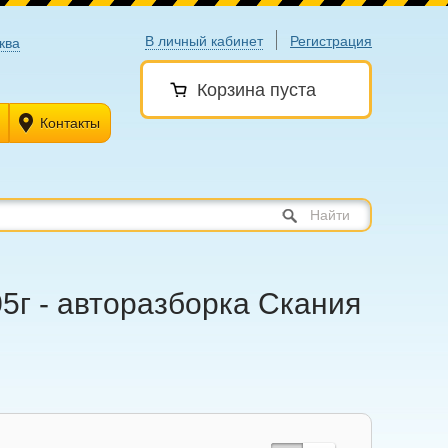
В личный кабинет
Регистрация
ква
Корзина пуста
Контакты
Найти
5г - авторазборка Скания