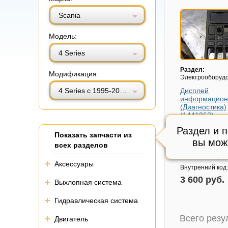
Витринный вид
Табличный вид
Scania
Модель:
4 Series
Раздел:
Модификация:
Электрооборуд
4 Series с 1995-2005г
Дисплей
информацио
(Диагностика)
(1441862)
Модель авто:
Sc
Раздел и 
Показать запчасти из
Series с 1995-20
вы мож
всех разделов
Артикул:
144186
Состояние:
цел
Аксессуары
Внутренний код
3 600 руб.
Выхлопная система
Гидравлическая система
Всего рез
Двигатель