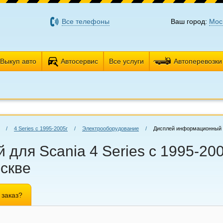
Все телефоны
Ваш город:
Мос
Выкуп авто
Автосервис
Все услуги
Автоперевозки
/
4 Series с 1995-2005г
/
Электрооборудование
/
Дисплей информационный
ля Scania 4 Series с 1995-200
оскве
 заказ?