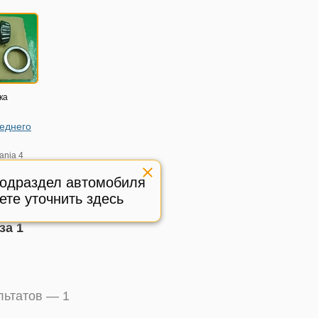
ка
еднего
ania 4
05г
подраздел автомобиля
ичное,
:
ете уточнить здесь
481752
за 1
ультатов —
1