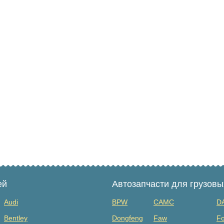
ей
Автозапчасти для грузов
Audi
BPW
CAMC
D
Bentley
Dongfeng
Faw
Fo