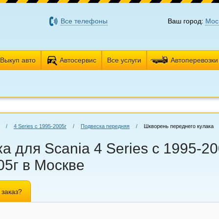
Все телефоны
Ваш город:
Мос
Выкуп авто
Автосервис
Все услуги
Автоперевозки
/
4 Series с 1995-2005г
/
Подвеска передняя
/
Шкворень переднего кулака
 для Scania 4 Series с 1995-20
05г в Москве
 заказ?