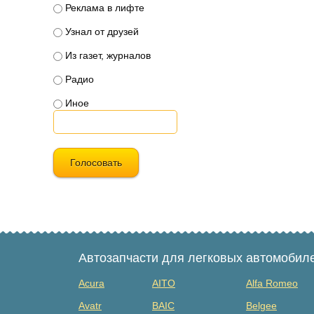
Реклама в лифте
Узнал от друзей
Из газет, журналов
Радио
Иное
Голосовать
Автозапчасти для легковых автомобил
Acura
AITO
Alfa Romeo
Avatr
BAIC
Belgee