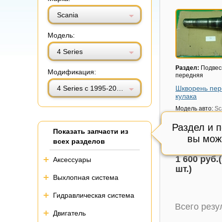
Витринный вид
Табличный вид
Scania
Модель:
4 Series
Раздел:
Подвес
Модификация:
передняя
4 Series с 1995-2005г
Шкворень пер
кулака
Модель авто:
Sc
Series с 1995-20
Раздел и 
Состояние:
Отл
Показать запчасти из
Внутренний код
вы мож
всех разделов
Остаток:
2 шт.
1 600 руб.(
Аксессуары
шт.)
Выхлопная система
Гидравлическая система
Всего рез
Двигатель