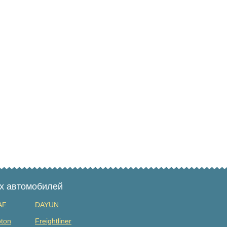
ых автомобилей
AF
DAYUN
ton
Freightliner