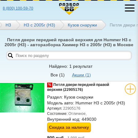
8 (800) 100-59-70
Н3
H3 с 2005г (Н3)
Кузов снаружи
Петля двери 
Петля двери передней правой верхняя для Hummer H3 с
2005г (Н3) - авторазборка Хаммер H3 с 2005г (Н3) в Москве
Найдено: 1 результат
Все
(1)
Акции
(1)
%
Петля двери передней правой
верхняя (22905176)
Раздел:
Кузов снаружи
Модель авто:
Hummer H3 с 2005г (Н3)
Артикул:
22905176
Состояние:
Отличное,
Внутренний код:
449030
Скидка за наличку
900 руб.
1 000 руб.