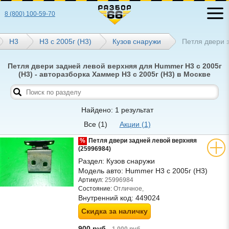
8 (800) 100-59-70
Н3
H3 с 2005г (Н3)
Кузов снаружи
Петля двери 
Петля двери задней левой верхняя для Hummer H3 с 2005г
(Н3) - авторазборка Хаммер H3 с 2005г (Н3) в Москве
Найдено: 1 результат
Все
(1)
Акции
(1)
%
Петля двери задней левой верхняя
(25996984)
Раздел:
Кузов снаружи
Модель авто:
Hummer H3 с 2005г (Н3)
Артикул:
25996984
Состояние:
Отличное,
Внутренний код:
449024
Скидка за наличку
900 руб.
1 000 руб.