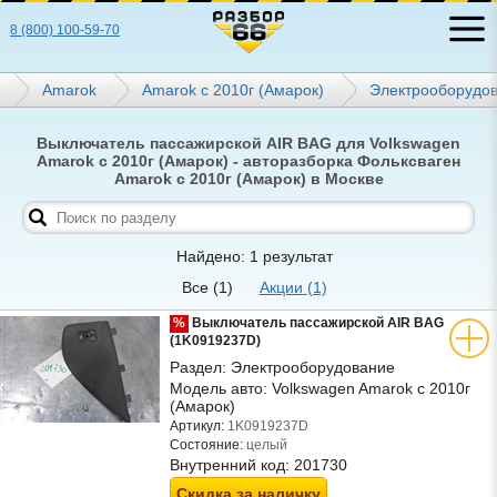
8 (800) 100-59-70
Amarok
Amarok с 2010г (Амарок)
Электрооборудо
Выключатель пассажирской AIR BAG для Volkswagen
Amarok с 2010г (Амарок) - авторазборка Фольксваген
Amarok с 2010г (Амарок) в Москве
Найдено: 1 результат
Все
(1)
Акции
(1)
%
Выключатель пассажирской AIR BAG
(1K0919237D)
Раздел:
Электрооборудование
Модель авто:
Volkswagen Amarok с 2010г
(Амарок)
Артикул:
1K0919237D
Состояние:
целый
Внутренний код:
201730
Скидка за наличку