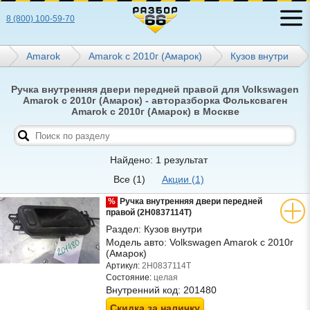
8 (800) 100-59-70
Amarok
Amarok с 2010г (Амарок)
Кузов внутри
Ручка внутренняя двери передней правой для Volkswagen
Amarok с 2010г (Амарок) - авторазборка Фольксваген
Amarok с 2010г (Амарок) в Москве
Найдено: 1 результат
Все
(1)
Акции
(1)
%
Ручка внутренняя двери передней
правой (2H0837114T)
Раздел:
Кузов внутри
Модель авто:
Volkswagen Amarok с 2010г
(Амарок)
Артикул:
2H0837114T
Состояние:
целая
Внутренний код:
201480
Скидка за наличку