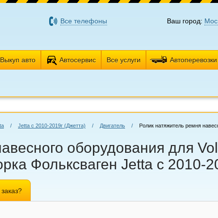
Все телефоны
Ваш город:
Мос
Выкуп авто
Автосервис
Все услуги
Автоперевозки
ta
/
Jetta с 2010-2019г (Джетта)
/
Двигатель
/
Ролик натяжитель ремня навес
авесного оборудования для Volk
орка Фольксваген Jetta с 2010-2
 заказ?