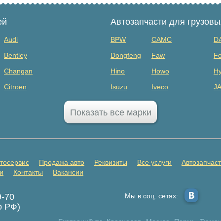
ей
Автозапчасти для грузов
Audi
BPW
CAMC
D
Bentley
Dongfeng
Faw
Fo
Changan
Hino
Howo
Hy
Citroen
Isuzu
Iveco
J
Dodge
MAZ
Mercedes Benz
Mi
Показать все марки
FAW
Sany
Scania
S
GAC
SHANQI
Sitrak
Vo
GMC
ГАЗ
ЗИЛ
К
тосервис
Продажа авто
Реквизиты
Все услуги
Автозапчас
Honda
Прицепы
и
Контакты
Вакансии
Infiniti
9-70
Мы в соц. сетях:
Jaecoo
о РФ)
Jetta