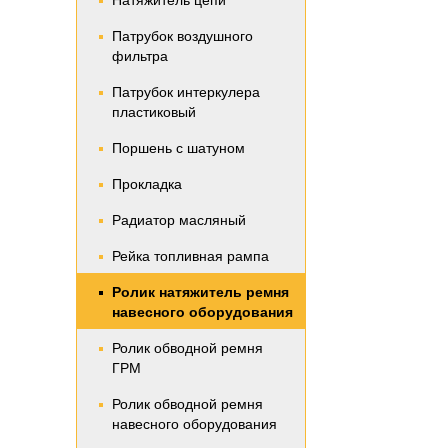
Натяжитель цепи
Патрубок воздушного
фильтра
Патрубок интеркулера
пластиковый
Поршень с шатуном
Прокладка
Радиатор масляный
Рейка топливная рампа
Ролик натяжитель ремня
навесного оборудования
Ролик обводной ремня
ГРМ
Ролик обводной ремня
навесного оборудования