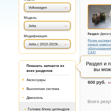
Витринный вид
Табличный вид
Volkswagen
Модель:
Jetta
Раздел:
Двигат
Модификация:
Ролик натяжи
Jetta с 2010-2019г (Джетта)
ремня навесн
оборудования
CAX)
Модель авто:
Vo
Touran 1 с 2003
Раздел и 
Показать запчасти из
(Тоуран)
вы мож
всех разделов
Состояние:
цел
Внутренний код
Аксессуары
600 руб.
1 
Выхлопная система
Двигатель
Всего рез
Головка блока цилиндров