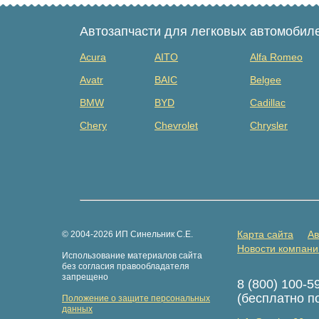
Автозапчасти для легковых автомобил
Acura
AITO
Alfa Romeo
Avatr
BAIC
Belgee
BMW
BYD
Cadillac
Chery
Chevrolet
Chrysler
Dacia
Daewoo
Datsun
Dongfeng
Evolute
Exeed
Fiat
Ford
Foton
GAZ
Geely
Genesis
Карта сайта
Ав
© 2004-2026 ИП Синельник С.Е.
Great Wall
Haima
Haval
Новости компани
Использование материалов сайта
Hongqi
Hummer
Hyundai
без согласия правообладателя
запрещено
8 (800) 100-5
Isuzu
Iveco
JAC
(бесплатно п
Положение о защите персональных
Jaguar
Jeep
Jetour
данных