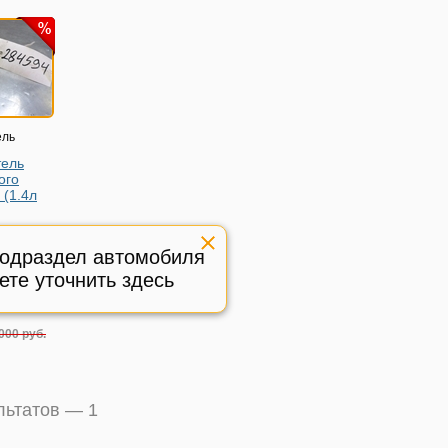
ель
тель
ого
 (1.4л
lkswagen
-2015г
подраздел автомобиля
ете уточнить здесь
ый
:
284594
000 руб.
ультатов —
1