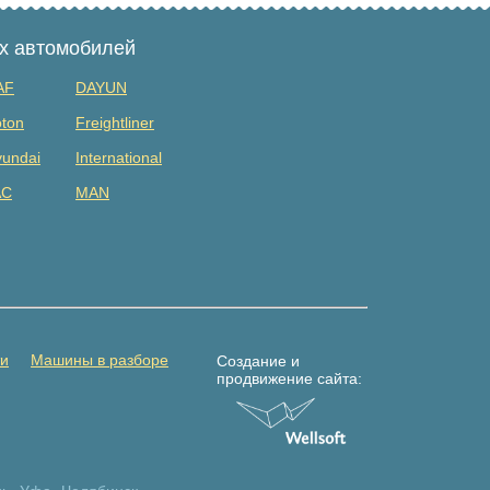
ых автомобилей
AF
DAYUN
ton
Freightliner
undai
International
AC
MAN
tsubishi
Renault
DAC
Shacman (shaanxi)
lvo
Yuejin
амаз
Погрузчик
ти
Машины в разборе
Создание и
продвижение сайта: