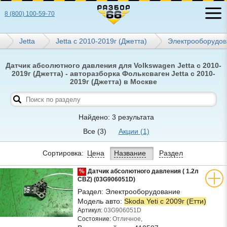
8 (800) 100-59-70
Jetta
Jetta с 2010-2019г (Джетта)
Электрооборудов
Датчик абсолютного давления для Volkswagen Jetta с 2010-
2019г (Джетта) - авторазборка Фольксваген Jetta с 2010-
2019г (Джетта) в Москве
Найдено: 3 результата
Все
(3)
Акции
(1)
Сортировка:
Цена
Название
Раздел
%
Датчик абсолютного давления ( 1.2л
CBZ) (03G906051D)
Раздел:
Электрооборудование
Модель авто:
Skoda Yeti с 2009г (Етти)
Артикул:
03G906051D
Состояние:
Отличное,