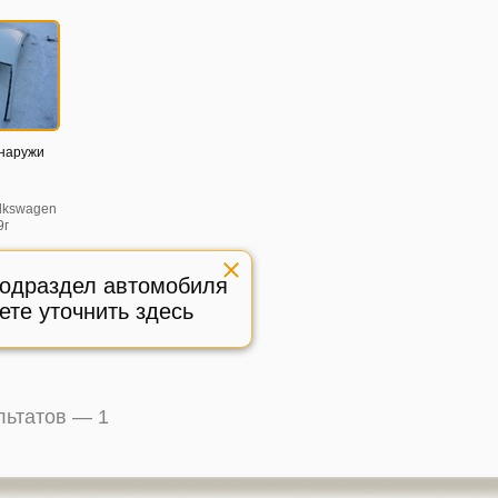
снаружи
lkswagen
9г
тояние
подраздел автомобиля
:
578101
ете уточнить здесь
.
ультатов —
1