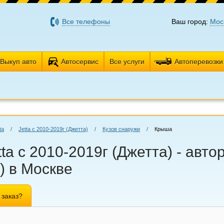
Все телефоны
Ваш город:
Мос
Выкуп авто
Автосервис
Все услуги
Автоперевозки
ta
/
Jetta с 2010-2019г (Джетта)
/
Кузов снаружи
/
Крыша
ta с 2010-2019г (Джетта) - авт
а) в Москве
 заказ?