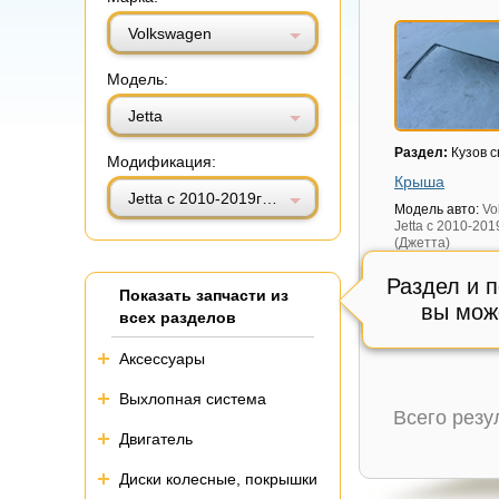
Витринный вид
Табличный вид
Volkswagen
Модель:
Jetta
Раздел:
Кузов 
Модификация:
Крыша
Jetta с 2010-2019г (Джетта)
Модель авто:
Vo
Jetta с 2010-201
(Джетта)
Состояние:
Сос
Раздел и 
см.фото,
Показать запчасти из
Внутренний код
вы мож
всех разделов
19 700 руб
Аксессуары
Выхлопная система
Всего рез
Двигатель
Диски колесные, покрышки