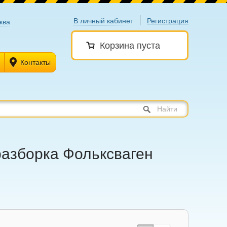
В личный кабинет
Регистрация
ква
Корзина пуста
Контакты
Найти
оразборка Фольксваген