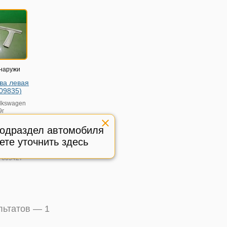
снаружи
ва левая
09835)
lkswagen
9г
подраздел автомобиля
9835
ете уточнить здесь
тояние
:
605427
ультатов —
1