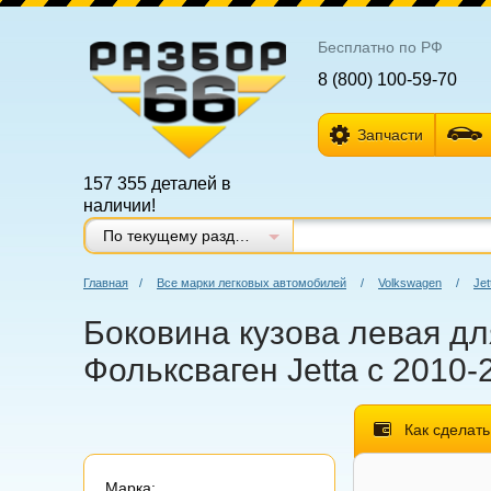
Бесплатно по РФ
8 (800) 100-59-70
Запчасти
157 355 деталей в
наличии!
По текущему разделу
Главная
/
Все марки легковых автомобилей
/
Volkswagen
/
Jet
Боковина кузова левая для
Фольксваген Jetta с 2010-
Как сделать
Марка: