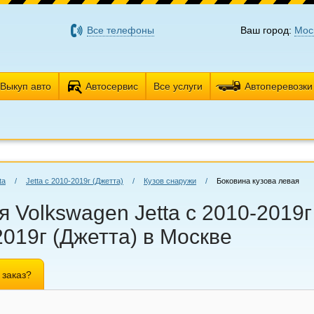
Все телефоны
Ваш город:
Мос
Выкуп авто
Автосервис
Все услуги
Автоперевозки
ta
/
Jetta с 2010-2019г (Джетта)
/
Кузов снаружи
/
Боковина кузова левая
 Volkswagen Jetta с 2010-2019г
2019г (Джетта) в Москве
 заказ?