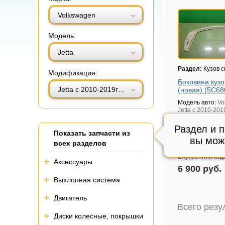
Витринный вид
Табличный вид
Volkswagen
Модель:
Jetta
Раздел:
Кузов 
Модификация:
Боковина кузо
Jetta с 2010-2019г (Джетта)
(новая) (5C68
Модель авто:
Vo
Jetta с 2010-201
(Джетта)
Раздел и 
Артикул:
5C680
Показать запчасти из
Состояние:
вы мож
Сос
всех разделов
см.фото,
Внутренний код
Аксессуары
6 900 руб.
Выхлопная система
Двигатель
Всего рез
Диски колесные, покрышки