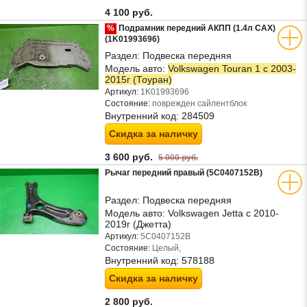
4 100 руб.
%
Подрамник передний АКПП (1.4л CAX)
(1K01993696)
Раздел:
Подвеска передняя
Модель авто:
Volkswagen Touran 1 с 2003-
2015г (Тоуран)
Артикул:
1K01993696
Состояние:
поврежден сайлентблок
Внутренний код:
284509
Скидка за наличку
3 600 руб.
5 000 руб.
Рычаг передний правый (5C0407152B)
Раздел:
Подвеска передняя
Модель авто:
Volkswagen Jetta с 2010-
2019г (Джетта)
Артикул:
5C0407152B
Состояние:
Целый,
Внутренний код:
578188
Скидка за наличку
2 800 руб.