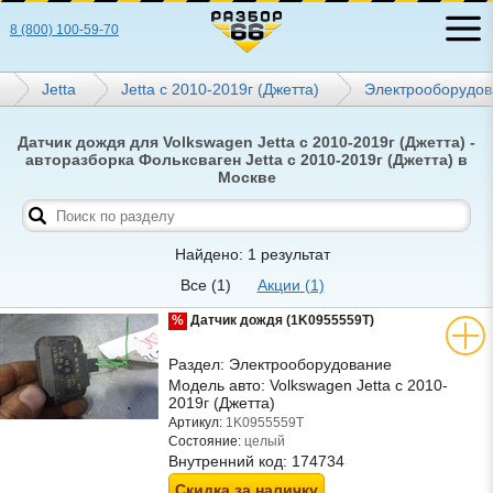
8 (800) 100-59-70
Jetta
Jetta с 2010-2019г (Джетта)
Электрооборудов
Датчик дождя для Volkswagen Jetta с 2010-2019г (Джетта) -
авторазборка Фольксваген Jetta с 2010-2019г (Джетта) в
Москве
Найдено: 1 результат
Все
(1)
Акции
(1)
%
Датчик дождя (1K0955559T)
Раздел:
Электрооборудование
Модель авто:
Volkswagen Jetta с 2010-
2019г (Джетта)
Артикул:
1K0955559T
Состояние:
целый
Внутренний код:
174734
Скидка за наличку