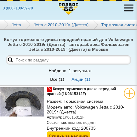
8 (800) 100-59-70
Jetta
Jetta с 2010-2019г (Джетта)
Тормозная систе
Кожух тормозного диска передний правый для Volkswagen
Jetta с 2010-2019г (Джетта) - авторазборка Фольксваген
Jetta с 2010-2019г (Джетта) в Москве
Найдено: 1 результат
Все
(1)
Акции
(1)
%
Кожух тормозного диска передний
правый (1K0615312F)
Раздел:
Тормозная система
Модель авто:
Volkswagen Jetta с 2010-
2019г (Джетта)
Артикул:
1K0615312F
Состояние:
немного подмят
Внутренний код:
200735
Скидка за наличку