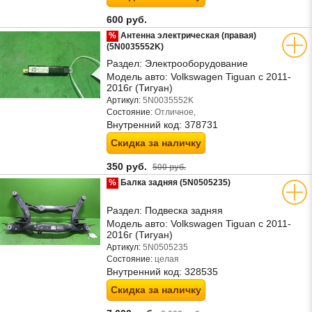
600 руб.
%
Антенна электрическая (правая)
(5N0035552K)
Раздел:
Электрооборудование
Модель авто:
Volkswagen Tiguan с 2011-
2016г (Тигуан)
Артикул:
5N0035552K
Состояние:
Отличное,
Внутренний код:
378731
Скидка за наличку
350 руб.
500 руб.
%
Балка задняя (5N0505235)
Раздел:
Подвеска задняя
Модель авто:
Volkswagen Tiguan с 2011-
2016г (Тигуан)
Артикул:
5N0505235
Состояние:
целая
Внутренний код:
328535
Скидка за наличку