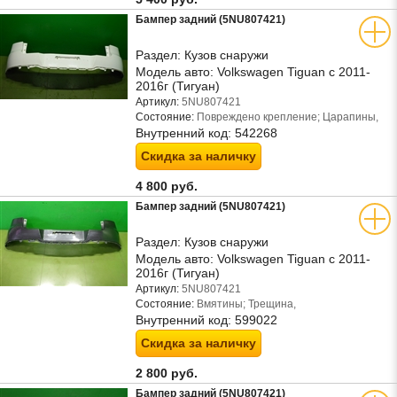
Бампер задний (5NU807421)
Раздел:
Кузов снаружи
Модель авто:
Volkswagen Tiguan с 2011-
2016г (Тигуан)
Артикул:
5NU807421
Состояние:
Повреждено крепление; Царапины,
Внутренний код:
542268
Скидка за наличку
4 800 руб.
Бампер задний (5NU807421)
Раздел:
Кузов снаружи
Модель авто:
Volkswagen Tiguan с 2011-
2016г (Тигуан)
Артикул:
5NU807421
Состояние:
Вмятины; Трещина,
Внутренний код:
599022
Скидка за наличку
2 800 руб.
Бампер задний (5NU807421)