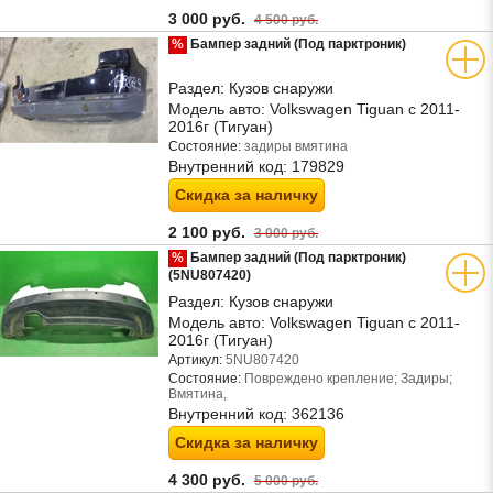
3 000 руб.
4 500 руб.
%
Бампер задний (Под парктроник)
Раздел:
Кузов снаружи
Модель авто:
Volkswagen Tiguan с 2011-
2016г (Тигуан)
Состояние:
задиры вмятина
Внутренний код:
179829
Скидка за наличку
2 100 руб.
3 000 руб.
%
Бампер задний (Под парктроник)
(5NU807420)
Раздел:
Кузов снаружи
Модель авто:
Volkswagen Tiguan с 2011-
2016г (Тигуан)
Артикул:
5NU807420
Состояние:
Повреждено крепление; Задиры;
Вмятина,
Внутренний код:
362136
Скидка за наличку
4 300 руб.
5 000 руб.