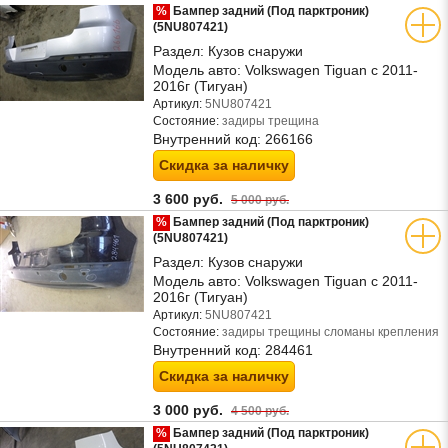
%
Бампер задний (Под парктроник)
(5NU807421)
Раздел:
Кузов снаружи
Модель авто:
Volkswagen Tiguan с 2011-
2016г (Тигуан)
Артикул:
5NU807421
Состояние:
задиры трещина
Внутренний код:
266166
Скидка за наличку
3 600 руб.
5 000 руб.
%
Бампер задний (Под парктроник)
(5NU807421)
Раздел:
Кузов снаружи
Модель авто:
Volkswagen Tiguan с 2011-
2016г (Тигуан)
Артикул:
5NU807421
Состояние:
задиры трещины сломаны крепления
Внутренний код:
284461
Скидка за наличку
3 000 руб.
4 500 руб.
%
Бампер задний (Под парктроник)