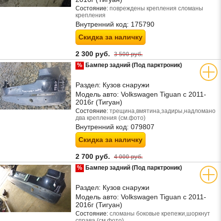
Состояние:
повреждены крепления сломаны
крепления
Внутренний код:
175790
Скидка за наличку
2 300 руб.
3 500 руб.
%
Бампер задний (Под парктроник)
Раздел:
Кузов снаружи
Модель авто:
Volkswagen Tiguan с 2011-
2016г (Тигуан)
Состояние:
трещина,вмятина,задиры,надломано
два крепления (см.фото)
Внутренний код:
079807
Скидка за наличку
2 700 руб.
4 000 руб.
%
Бампер задний (Под парктроник)
Раздел:
Кузов снаружи
Модель авто:
Volkswagen Tiguan с 2011-
2016г (Тигуан)
Состояние:
сломаны боковые крепежи,шоркнут
справа (см.фото)