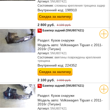
Артикул:
5NU807421
Состояние:
сломаны крепления трещина задир
Внутренний код:
198910
Скидка за наличку
2 800 руб.
4 100 руб.
%
Бампер задний (5NU807421)
Раздел:
Кузов снаружи
Модель авто:
Volkswagen Tiguan с 2011-
2016г (Тигуан)
Артикул:
5NU807421
Состояние:
вмятины повреждены крепления
трещина
Внутренний код:
224352
Скидка за наличку
2 100 руб.
3 000 руб.
%
Бампер задний (5NU807421)
Раздел:
Кузов снаружи
Модель авто:
Volkswagen Tiguan с 2011-
2016г (Тигуан)
Артикул:
5NU807421