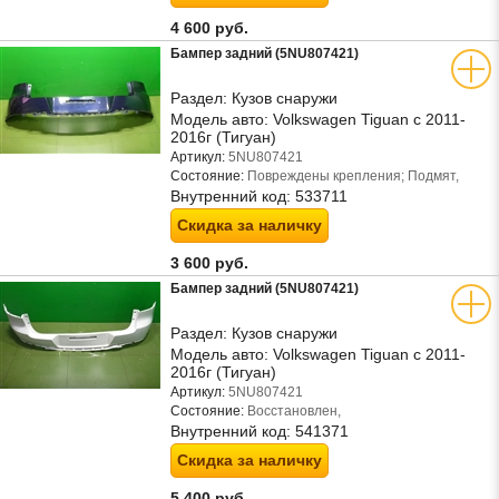
4 600 руб.
Бампер задний (5NU807421)
Раздел:
Кузов снаружи
Модель авто:
Volkswagen Tiguan с 2011-
2016г (Тигуан)
Артикул:
5NU807421
Состояние:
Повреждены крепления; Подмят,
Внутренний код:
533711
Скидка за наличку
3 600 руб.
Бампер задний (5NU807421)
Раздел:
Кузов снаружи
Модель авто:
Volkswagen Tiguan с 2011-
2016г (Тигуан)
Артикул:
5NU807421
Состояние:
Восстановлен,
Внутренний код:
541371
Скидка за наличку
5 400 руб.