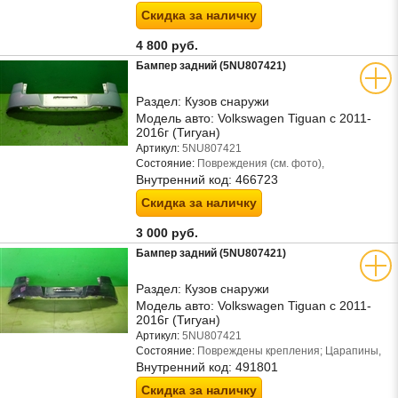
Скидка за наличку
4 800 руб.
Бампер задний (5NU807421)
Раздел:
Кузов снаружи
Модель авто:
Volkswagen Tiguan с 2011-
2016г (Тигуан)
Артикул:
5NU807421
Состояние:
Повреждения (см. фото),
Внутренний код:
466723
Скидка за наличку
3 000 руб.
Бампер задний (5NU807421)
Раздел:
Кузов снаружи
Модель авто:
Volkswagen Tiguan с 2011-
2016г (Тигуан)
Артикул:
5NU807421
Состояние:
Повреждены крепления; Царапины,
Внутренний код:
491801
Скидка за наличку