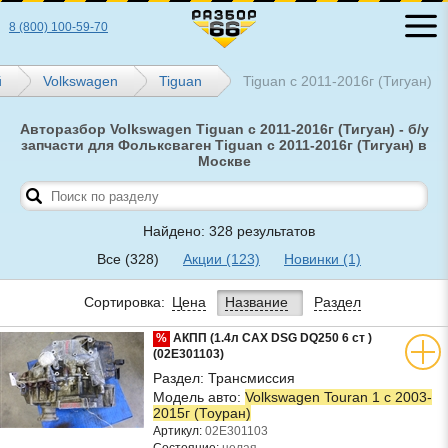
8 (800) 100-59-70
й
Volkswagen
Tiguan
Tiguan с 2011-2016г (Тигуан)
Авторазбор Volkswagen Tiguan с 2011-2016г (Тигуан) - б/у
запчасти для Фольксваген Tiguan с 2011-2016г (Тигуан) в
Москве
Найдено: 328 результатов
Все
(328)
Акции
(123)
Новинки
(1)
Сортировка:
Цена
Название
Раздел
%
АКПП (1.4л CAX DSG DQ250 6 ст )
(02E301103)
Раздел:
Трансмиссия
Модель авто:
Volkswagen Touran 1 с 2003-
2015г (Тоуран)
Артикул:
02E301103