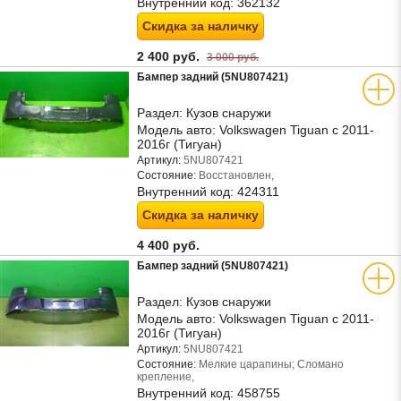
Внутренний код:
362132
Скидка за наличку
2 400 руб.
3 000 руб.
Бампер задний (5NU807421)
Раздел:
Кузов снаружи
Модель авто:
Volkswagen Tiguan с 2011-
2016г (Тигуан)
Артикул:
5NU807421
Состояние:
Восстановлен,
Внутренний код:
424311
Скидка за наличку
4 400 руб.
Бампер задний (5NU807421)
Раздел:
Кузов снаружи
Модель авто:
Volkswagen Tiguan с 2011-
2016г (Тигуан)
Артикул:
5NU807421
Состояние:
Мелкие царапины; Сломано
крепление,
Внутренний код:
458755