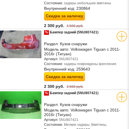
Состояние:
задиры небольшие вмятины
Внутренний код:
230864
Скидка за наличку
2 300 руб.
3 500 руб.
%
Бампер задний (5NU807421)
Раздел:
Кузов снаружи
Модель авто:
Volkswagen Tiguan с 2011-
2016г (Тигуан)
Артикул:
5NU807421
Состояние:
задиры повреждены крепления
Внутренний код:
259643
Скидка за наличку
2 300 руб.
3 500 руб.
%
Бампер задний (5NU807421)
Раздел:
Кузов снаружи
Модель авто:
Volkswagen Tiguan с 2011-
2016г (Тигуан)
Артикул:
5NU807421
Состояние:
Мелкие задиры; Вмятины,