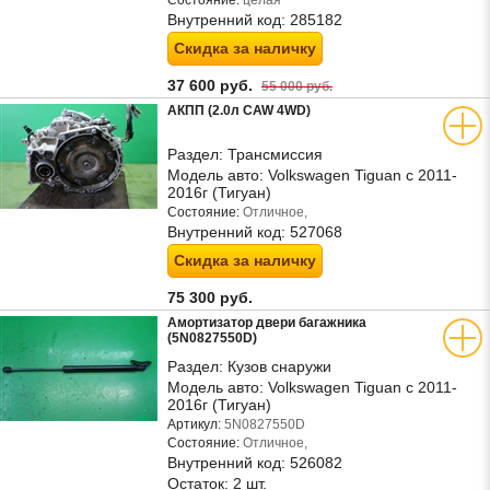
Состояние:
целая
Внутренний код:
285182
Скидка за наличку
37 600 руб.
55 000 руб.
АКПП (2.0л CAW 4WD)
Раздел:
Трансмиссия
Модель авто:
Volkswagen Tiguan с 2011-
2016г (Тигуан)
Состояние:
Отличное,
Внутренний код:
527068
Скидка за наличку
75 300 руб.
Амортизатор двери багажника
(5N0827550D)
Раздел:
Кузов снаружи
Модель авто:
Volkswagen Tiguan с 2011-
2016г (Тигуан)
Артикул:
5N0827550D
Состояние:
Отличное,
Внутренний код:
526082
Остаток:
2 шт.