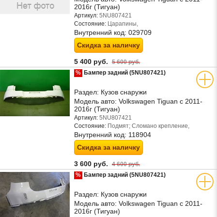
2016г (Тигуан)
Артикул:
5NU807421
Состояние:
Царапины,
Внутренний код:
029709
Скидка за наличку
5 400 руб.
5 600 руб.
%
Бампер задний (5NU807421)
Раздел:
Кузов снаружи
Модель авто:
Volkswagen Tiguan с 2011-
2016г (Тигуан)
Артикул:
5NU807421
Состояние:
Подмят; Сломано крепление,
Внутренний код:
118904
Скидка за наличку
3 600 руб.
4 600 руб.
%
Бампер задний (5NU807421)
Раздел:
Кузов снаружи
Модель авто:
Volkswagen Tiguan с 2011-
2016г (Тигуан)