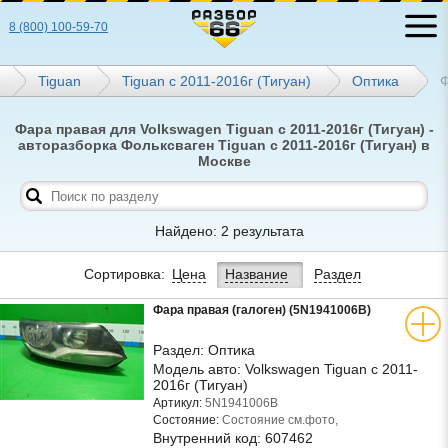
8 (800) 100-59-70
Tiguan
Tiguan с 2011-2016г (Тигуан)
Оптика
Ф
Фара правая для Volkswagen Tiguan с 2011-2016г (Тигуан) -
авторазборка Фольксваген Tiguan с 2011-2016г (Тигуан) в
Москве
Найдено: 2 результата
Сортировка:
Цена
Название
Раздел
Фара правая (галоген) (5N1941006B)
Раздел:
Оптика
Модель авто:
Volkswagen Tiguan с 2011-
2016г (Тигуан)
Артикул:
5N1941006B
Состояние:
Состояние см.фото,
Внутренний код:
607462