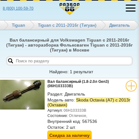
8 (800) 100-59-70
Tiguan
Tiguan с 2011-2016г (Тигуан)
Двигатель
Вал балансирный для Volkswagen Tiguan с 2011-2016г
(Тигуан) - авторазборка Фольксваген Tiguan с 2011-2016г
(Тигуан) в Москве
Найдено: 1 результат
Вал балансирный (1.8-2.0л Gen3)
(06H103333B)
Раздел:
Двигатель
Модель авто:
Skoda Octavia (A7) с 2013г
(Октавия)
Артикул:
06H103333B
Состояние:
Отличное,
Внутренний код:
567536
Остаток:
2 шт.
Скидка за наличку