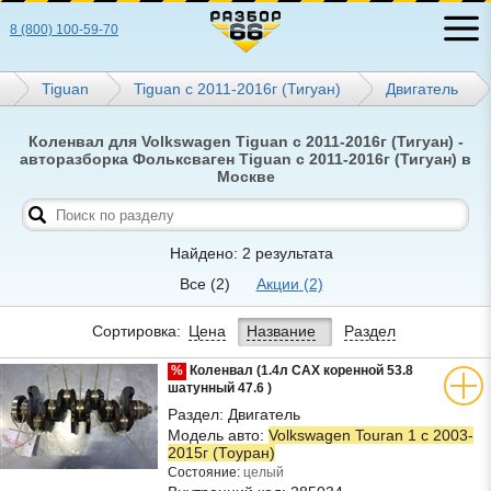
8 (800) 100-59-70
Tiguan
Tiguan с 2011-2016г (Тигуан)
Двигатель
Коленвал для Volkswagen Tiguan с 2011-2016г (Тигуан) -
авторазборка Фольксваген Tiguan с 2011-2016г (Тигуан) в
Москве
Найдено: 2 результата
Все
(2)
Акции
(2)
Сортировка:
Цена
Название
Раздел
%
Коленвал (1.4л CAX коренной 53.8
шатунный 47.6 )
Раздел:
Двигатель
Модель авто:
Volkswagen Touran 1 с 2003-
2015г (Тоуран)
Состояние:
целый