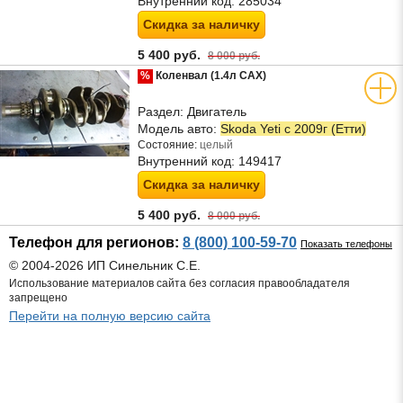
Внутренний код:
285034
Скидка за наличку
5 400 руб.
8 000 руб.
%
Коленвал (1.4л CAX)
Раздел:
Двигатель
Модель авто:
Skoda Yeti с 2009г (Етти)
Состояние:
целый
Внутренний код:
149417
Скидка за наличку
5 400 руб.
8 000 руб.
Телефон для регионов:
8 (800) 100-59-70
Показать телефоны
© 2004-2026 ИП Синельник С.Е.
Использование материалов сайта без согласия правообладателя
запрещено
Перейти на полную версию сайта