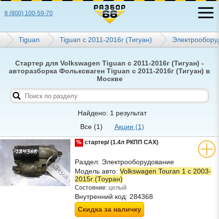
8 (800) 100-59-70
Tiguan
Tiguan с 2011-2016г (Тигуан)
Электрообору
Стартер для Volkswagen Tiguan с 2011-2016г (Тигуан) -
авторазборка Фольксваген Tiguan с 2011-2016г (Тигуан) в
Москве
Найдено: 1 результат
Все
(1)
Акции
(1)
%
стартер/ (1.4л РКПП CAX)
Раздел:
Электрооборудование
Модель авто:
Volkswagen Touran 1 с 2003-
2015г (Тоуран)
Состояние:
целый
Внутренний код:
284368
Скидка за наличку