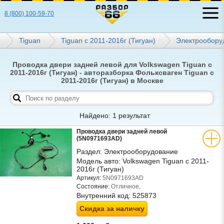
8 (800) 100-59-70
Tiguan
Tiguan с 2011-2016г (Тигуан)
Электрообору
Проводка двери задней левой для Volkswagen Tiguan с
2011-2016г (Тигуан) - авторазборка Фольксваген Tiguan с
2011-2016г (Тигуан) в Москве
Найдено: 1 результат
Проводка двери задней левой
(5N0971693AD)
Раздел:
Электрооборудование
Модель авто:
Volkswagen Tiguan с 2011-
2016г (Тигуан)
Артикул:
5N0971693AD
Состояние:
Отличное,
Внутренний код:
525873
Скидка за наличку