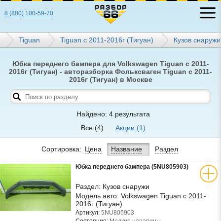
8 (800) 100-59-70
Tiguan
Tiguan с 2011-2016г (Тигуан)
Кузов снаружи
Юбка переднего бампера для Volkswagen Tiguan с 2011-
2016г (Тигуан) - авторазборка Фольксваген Tiguan с 2011-
2016г (Тигуан) в Москве
Найдено: 4 результата
Все
(4)
Акции
(1)
Сортировка:
Цена
Название
Раздел
Юбка переднего бампера (5NU805903)
Раздел:
Кузов снаружи
Модель авто:
Volkswagen Tiguan с 2011-
2016г (Тигуан)
Артикул:
5NU805903