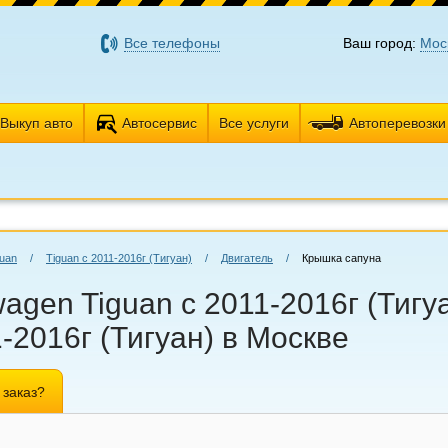
Все телефоны
Ваш город:
Мос
Выкуп авто
Автосервис
Все услуги
Автоперевозки
guan
/
Tiguan с 2011-2016г (Тигуан)
/
Двигатель
/
Крышка сапуна
agen Tiguan с 2011-2016г (Тигуа
-2016г (Тигуан) в Москве
 заказ?