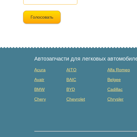
Голосовать
Автозапчасти для легковых автомобил
Acura
AITO
Alfa Romeo
Avatr
BAIC
Belgee
BMW
BYD
Cadillac
Chery
Chevrolet
Chrysler
Dacia
Daewoo
Datsun
Dongfeng
Evolute
Exeed
Fiat
Ford
Foton