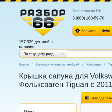
Бесплатно по РФ
8 (800) 100-59-70
Запчасти
157 329 деталей в
наличии!
По текущему разделу
Главная
/
Все марки легковых автомобилей
/
Volkswagen
/
Ti
Крышка сапуна для Volksw
Фольксваген Tiguan с 2011
Как сделать
Марка: