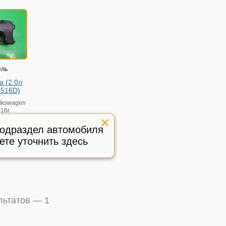
ель
а (2.0л
3516D)
lkswagen
016г
подраздел автомобиля
3516D
ете уточнить здесь
ичное,
:
526460
ультатов —
1