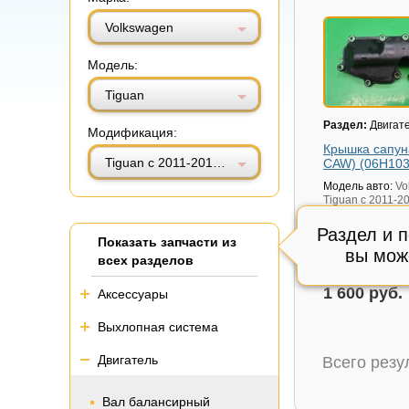
Витринный вид
Табличный вид
Volkswagen
Модель:
Tiguan
Раздел:
Двигат
Модификация:
Крышка сапун
Tiguan с 2011-2016г (Тигуан)
CAW) (06H10
Модель авто:
Vo
Tiguan с 2011-2
(Тигуан)
Раздел и 
Артикул:
06H10
Показать запчасти из
Состояние:
вы мож
Отл
всех разделов
Внутренний код
1 600 руб.
Аксессуары
Выхлопная система
Двигатель
Всего рез
Вал балансирный