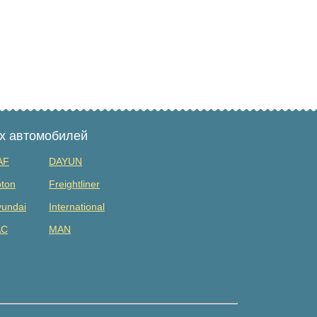
ых автомобилей
AF
DAYUN
ton
Freightliner
undai
International
AC
MAN
tsubishi
Renault
DAC
Shacman (shaanxi)
lvo
Yuejin