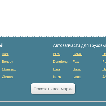
ей
Автозапчасти для грузов
Audi
BPW
CAMC
D
Bentley
Dongfeng
Faw
Fo
Changan
Hino
Howo
Hy
Citroen
Isuzu
Iveco
J
Dodge
MAZ
Mercedes Benz
Mi
Показать все марки
FAW
Sany
Scania
S
GAC
SHANQI
Sitrak
Vo