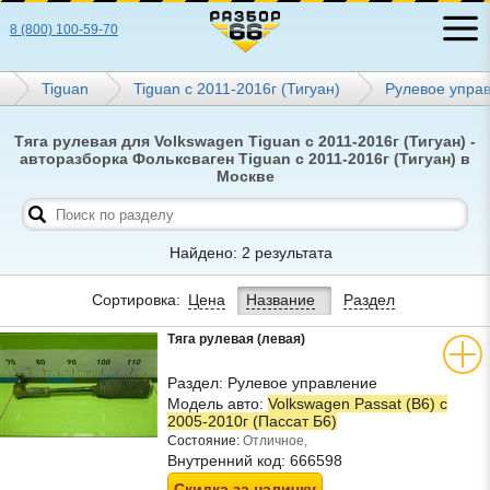
8 (800) 100-59-70
Tiguan
Tiguan с 2011-2016г (Тигуан)
Рулевое упра
Тяга рулевая для Volkswagen Tiguan с 2011-2016г (Тигуан) -
авторазборка Фольксваген Tiguan с 2011-2016г (Тигуан) в
Москве
Найдено: 2 результата
Сортировка:
Цена
Название
Раздел
Тяга рулевая (левая)
Раздел:
Рулевое управление
Модель авто:
Volkswagen Passat (B6) с
2005-2010г (Пассат Б6)
Состояние:
Отличное,
Внутренний код:
666598
Скидка за наличку