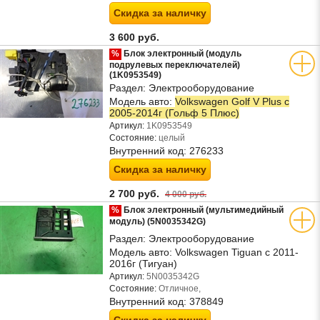
Скидка за наличку
3 600 руб.
%
Блок электронный (модуль
подрулевых переключателей)
(1K0953549)
Раздел:
Электрооборудование
Модель авто:
Volkswagen Golf V Plus с
2005-2014г (Гольф 5 Плюс)
Артикул:
1K0953549
Состояние:
целый
Внутренний код:
276233
Скидка за наличку
2 700 руб.
4 000 руб.
%
Блок электронный (мультимедийный
модуль) (5N0035342G)
Раздел:
Электрооборудование
Модель авто:
Volkswagen Tiguan с 2011-
2016г (Тигуан)
Артикул:
5N0035342G
Состояние:
Отличное,
Внутренний код:
378849