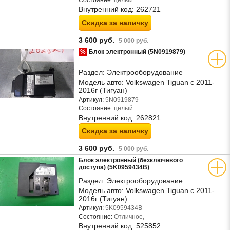
Состояние:
целый
Внутренний код:
262721
Скидка за наличку
3 600 руб.
5 000 руб.
%
Блок электронный (5N0919879)
Раздел:
Электрооборудование
Модель авто:
Volkswagen Tiguan с 2011-
2016г (Тигуан)
Артикул:
5N0919879
Состояние:
целый
Внутренний код:
262821
Скидка за наличку
3 600 руб.
5 000 руб.
Блок электронный (безключевого
доступа) (5K0959434B)
Раздел:
Электрооборудование
Модель авто:
Volkswagen Tiguan с 2011-
2016г (Тигуан)
Артикул:
5K0959434B
Состояние:
Отличное,
Внутренний код:
525852