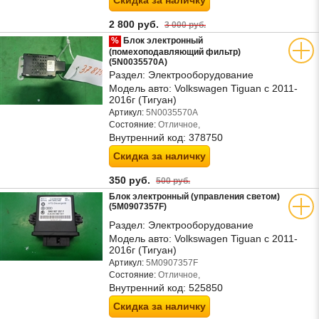
Скидка за наличку
2 800 руб.
3 000 руб.
%
Блок электронный
(помехоподавляющий фильтр)
(5N0035570A)
Раздел:
Электрооборудование
Модель авто:
Volkswagen Tiguan с 2011-
2016г (Тигуан)
Артикул:
5N0035570A
Состояние:
Отличное,
Внутренний код:
378750
Скидка за наличку
350 руб.
500 руб.
Блок электронный (управления светом)
(5M0907357F)
Раздел:
Электрооборудование
Модель авто:
Volkswagen Tiguan с 2011-
2016г (Тигуан)
Артикул:
5M0907357F
Состояние:
Отличное,
Внутренний код:
525850
Скидка за наличку