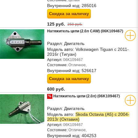
Состояние:
целый
Внутренний код:
285016
Скидка за наличку
125 руб.
250 руб.
Натяжитель цепи (2.0л CAW) (06K109467)
Раздел:
Двигатель
Модель авто:
Volkswagen Tiguan с 2011-
2016г (Тигуан)
Артикул:
06K109467
Состояние:
Отличное,
Внутренний код:
526617
Скидка за наличку
600 руб.
%
Натяжитель цепи (2.0л) (06K109467)
Раздел:
Двигатель
Модель авто:
Skoda Octavia (А5) с 2004-
2013г (Октавия)
Артикул:
06K109467
Состояние:
Отличное,
Внутренний код:
404253