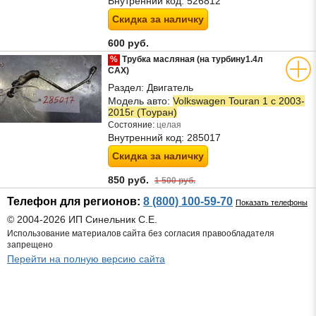
Внутренний код:
526812
Скидка за наличку
600 руб.
%
Трубка масляная (на турбину1.4л
CAX)
Раздел:
Двигатель
Модель авто:
Volkswagen Touran 1 с 2003-
2015г (Тоуран)
Состояние:
целая
Внутренний код:
285017
Скидка за наличку
850 руб.
1 500 руб.
Телефон для регионов:
8 (800) 100-59-70
Показать телефоны
© 2004-2026 ИП Синельник С.Е.
Использование материалов сайта без согласия правообладателя
запрещено
Перейти на полную версию сайта