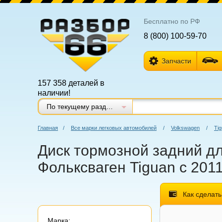
Бесплатно по РФ
8 (800) 100-59-70
Запчасти
157 358 деталей в
наличии!
По текущему разделу
Главная
/
Все марки легковых автомобилей
/
Volkswagen
/
Ti
Диск тормозной задний для
Фольксваген Tiguan с 2011
Как сделать
Марка: