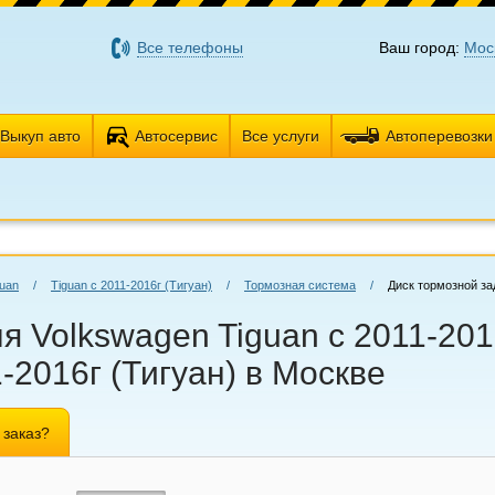
Все телефоны
Ваш город:
Мос
Выкуп авто
Автосервис
Все услуги
Автоперевозки
guan
/
Tiguan с 2011-2016г (Тигуан)
/
Тормозная система
/
Диск тормозной за
 Volkswagen Tiguan с 2011-2016
-2016г (Тигуан) в Москве
 заказ?