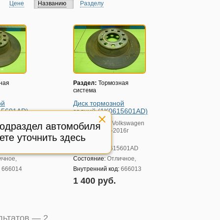
Цене
Названию
Разделу
ная
Раздел:
Тормозная
система
ой
Диск тормозной
15601AD)
задний (1K0615601AD)
lkswagen
Модель авто:
Volkswagen
подраздел автомобиля
016г
Tiguan с 2011-2016г
ете уточнить здесь
(Тигуан)
5601AD
Артикул:
1K0615601AD
ичное,
Состояние:
Отличное,
:
666014
Внутренний код:
666013
1 400 руб.
ультатов —
2