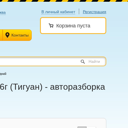
В личный кабинет
Регистрация
ква
Корзина пуста
Контакты
Найти
дний
г (Тигуан) - авторазборка