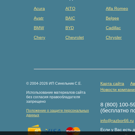
Acura
AITO
Alfa Romeo
Avatr
BAIC
Belgee
BMW
BYD
Cadillac
Chery
Chevrolet
Chrysler
Dacia
Daewoo
Datsun
Dongfeng
Evolute
Exeed
Fiat
Ford
Foton
GAZ
Geely
Genesis
Карта сайта
Ав
© 2004-2026 ИП Синельник С.Е.
Great Wall
Haima
Haval
Новости компани
Использование материалов сайта
Hongqi
Hummer
Hyundai
без согласия правообладателя
запрещено
8 (800) 100-5
Isuzu
Iveco
JAC
(бесплатно п
Положение о защите персональных
Jaguar
Jeep
Jetour
данных
info@razbor66.ru
Kaiyi
Kia
Knewstar
Если у Вас есть
LDV
Lexus
Lifan