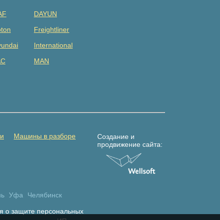
AF
DAYUN
ton
Freightliner
undai
International
AC
MAN
tsubishi
Renault
DAC
Shacman (shaanxi)
lvo
Yuejin
амаз
Погрузчик
ти
Машины в разборе
Создание и
продвижение сайта:
нь
Уфа
Челябинск
я о защите персональных