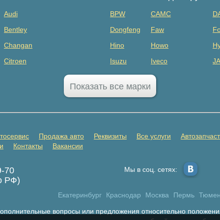
Audi
BPW
CAMC
D
Bentley
Dongfeng
Faw
Fo
Changan
Hino
Howo
Hy
Citroen
Isuzu
Iveco
J
Dodge
MAZ
Mercedes Benz
Mi
Показать все марки
FAW
Sany
Scania
S
GAC
SHANQI
Sitrak
Vo
GMC
ГАЗ
ЗИЛ
К
тосервис
Продажа авто
Реквизиты
Все услуги
Автозапчас
Honda
Прицепы
и
Контакты
Вакансии
Infiniti
9-70
Мы в соц. сетях:
Jaecoo
о РФ)
Jetta
Екатеринбург
Краснодар
Москва
Пермь
Тюме
Land Rover
 дополнительные вопросы или предложения относительно положени
Livan