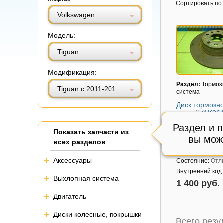
Витринный вид
Табличный вид
Сортировать по:
Volkswagen
Модель:
Tiguan
Модификация:
Раздел:
Тормоз
Tiguan с 2011-2016г (Тигуан)
система
Диск тормозн
задний (1K06
Модель авто:
Vo
Раздел и 
Показать запчасти из
Tiguan с 2011-2
вы мож
(Тигуан)
всех разделов
Артикул:
1K061
Аксессуары
Состояние:
Отл
Внутренний код
Выхлопная система
1 400 руб.
Двигатель
Диски колесные, покрышки
Всего рез