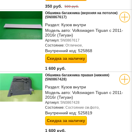
350 руб.
500 руб.
Обшивка багажника (верхняя на потолок)
(5N0867617)
Раздел:
Кузов внутри
Модель авто:
Volkswagen Tiguan с 2011-
2016г (Тигуан)
Артикул:
5N0867617
Состояние:
Отличное,
Внутренний код:
525868
Скидка за наличку
1 600 руб.
Обшивка багажника правая (нижняя)
(5N0867428)
Раздел:
Кузов внутри
Модель авто:
Volkswagen Tiguan с 2011-
2016г (Тигуан)
Артикул:
5N0867428
Состояние:
Состояние см.фото,
Внутренний код:
525819
Скидка за наличку
1 600 руб.