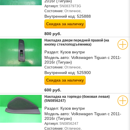
2016г (Тигуан)
Артикул:
5N0837973G
Состояние:
Отличное,
Внутренний код:
525888
Скидка за наличку
800 руб.
Накладка двери передней правой (на
кнопку стеклоподъёмника)
Раздел:
Кузов внутри
Модель авто:
Volkswagen Tiguan с 2011-
2016г (Тигуан)
Состояние:
Отличное,
Внутренний код:
525900
Скидка за наличку
600 руб.
Накладка на торпедо (боковая левая)
(5N0856247)
Раздел:
Кузов внутри
Модель авто:
Volkswagen Tiguan с 2011-
2016г (Тигуан)
Артикул:
5N0856247
Состояние:
Отличное,