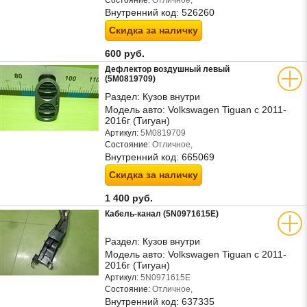
Состояние:
Отличное,
Внутренний код:
526260
Скидка за наличку
600 руб.
Дефлектор воздушный левый
(5M0819709)
Раздел:
Кузов внутри
Модель авто:
Volkswagen Tiguan с 2011-
2016г (Тигуан)
Артикул:
5M0819709
Состояние:
Отличное,
Внутренний код:
665069
Скидка за наличку
1 400 руб.
Кабель-канал (5N0971615E)
Раздел:
Кузов внутри
Модель авто:
Volkswagen Tiguan с 2011-
2016г (Тигуан)
Артикул:
5N0971615E
Состояние:
Отличное,
Внутренний код:
637335