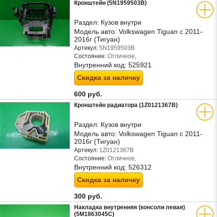
Кронштейн (5N1959503B)
Раздел:
Кузов внутри
Модель авто:
Volkswagen Tiguan с 2011-
2016г (Тигуан)
Артикул:
5N1959503B
Состояние:
Отличное,
Внутренний код:
525921
Скидка за наличку
600 руб.
Кронштейн радиатора (1Z0121367B)
Раздел:
Кузов внутри
Модель авто:
Volkswagen Tiguan с 2011-
2016г (Тигуан)
Артикул:
1Z0121367B
Состояние:
Отличное,
Внутренний код:
526312
Скидка за наличку
300 руб.
Накладка внутренняя (консоли левая)
(5M1863045C)