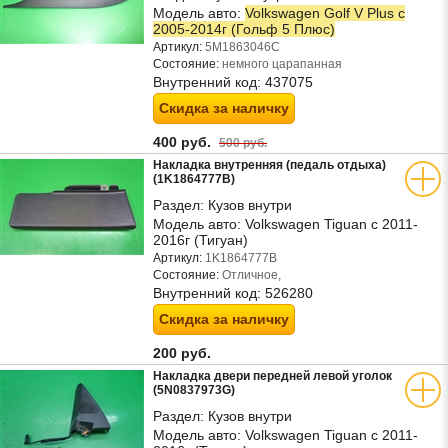
Модель авто:
Volkswagen Golf V Plus с
2005-2014г (Гольф 5 Плюс)
Артикул:
5M1863046C
Состояние:
немного царапанная
Внутренний код:
437075
Скидка за наличку
400 руб.
500 руб.
Накладка внутренняя (педаль отдыха)
(1K1864777B)
Раздел:
Кузов внутри
Модель авто:
Volkswagen Tiguan с 2011-
2016г (Тигуан)
Артикул:
1K1864777B
Состояние:
Отличное,
Внутренний код:
526280
Скидка за наличку
200 руб.
Накладка двери передней левой уголок
(5N0837973G)
Раздел:
Кузов внутри
Модель авто:
Volkswagen Tiguan с 2011-