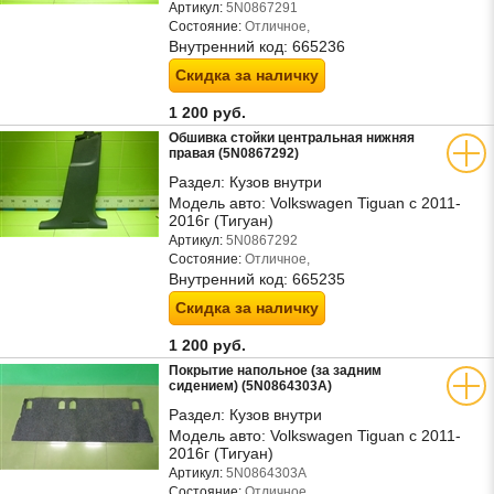
Артикул:
5N0867291
Состояние:
Отличное,
Внутренний код:
665236
Скидка за наличку
1 200 руб.
Обшивка стойки центральная нижняя
правая (5N0867292)
Раздел:
Кузов внутри
Модель авто:
Volkswagen Tiguan с 2011-
2016г (Тигуан)
Артикул:
5N0867292
Состояние:
Отличное,
Внутренний код:
665235
Скидка за наличку
1 200 руб.
Покрытие напольное (за задним
сидением) (5N0864303A)
Раздел:
Кузов внутри
Модель авто:
Volkswagen Tiguan с 2011-
2016г (Тигуан)
Артикул:
5N0864303A
Состояние:
Отличное,